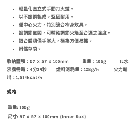
輕量化直立式手動打火爐。
以不鏽鋼製成，堅固耐用。
偏中心火力，特別適合窄身炊具。
設調節氣閥，可精確調節火焰至合適之強度。
摺合體積僅手掌大，極為方便易攜。
附儲存袋。
收納體積：57 x 57 x 100mm 重量：105g 1L水
沸騰需時：4分39秒 燃料消耗量：128g/h 火力輸
出：1,514kcal/h
規格
重量:
105g
尺寸:
57 x 57 x 100mm (Inner Box)