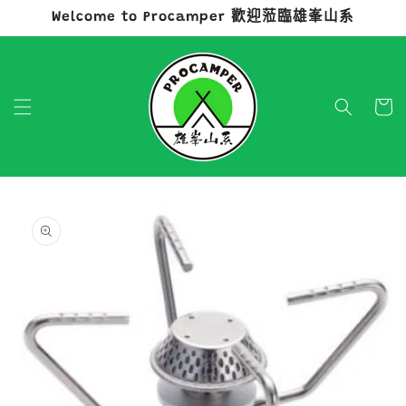
Welcome to Procamper 歡迎蒞臨雄峯山系
跳至內容
購
物
車
略過產品
資訊