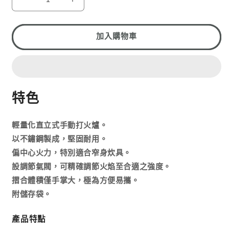
1
KOVEA
KOVEA
EAGE
EAGE
STOVE
STOVE
KB-
KB-
加入購物車
0509
0509
數
數
量
量
減
增
特色
少
加
輕量化直立式手動打火爐。
以不鏽鋼製成，堅固耐用。
偏中心火力，特別適合窄身炊具。
設調節氣閥，可精確調節火焰至合適之強度。
摺合體積僅手掌大，極為方便易攜。
附儲存袋。
產品特點