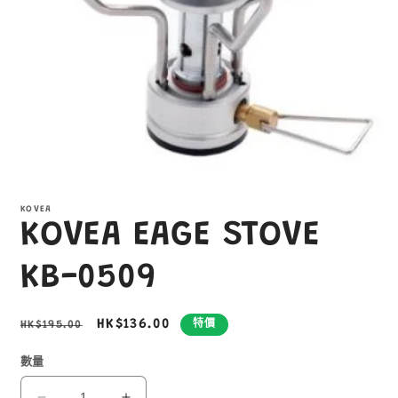
在
互
KOVEA
動
KOVEA EAGE STOVE
視
窗
中
KB-0509
開
啟
多
定
售
HK$136.00
HK$195.00
特價
媒
價
價
體
數量
檔
案