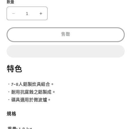
1
數量
KOVEA
KOVEA
SILVER7.8COOKSET
SILVER7.8COOKSET
KSK-
KSK-
WY78
WY78
售罄
數
數
量
量
減
增
少
加
特色
．7-8人鋁製炊具組合。
．耐用抗腐蝕之鋁製成。
．碟具適用於微波爐。
規格