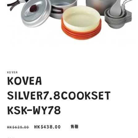
在
互
KOVEA
動
KOVEA
視
窗
中
SILVER7.8COOKSET
開
啟
KSK-WY78
多
媒
體
定
售
HK$438.00
HK$625.00
售罄
檔
案
價
價