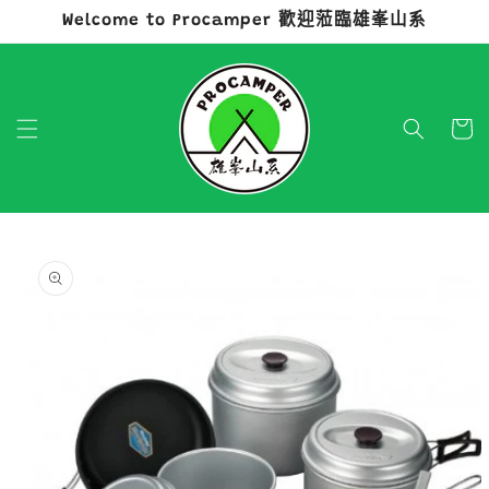
Welcome to Procamper 歡迎蒞臨雄峯山系
跳至內容
購
物
車
略過產品
資訊