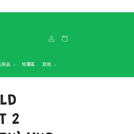
購
登
物
入
車
山用品
特價區
其他
ILD
T 2