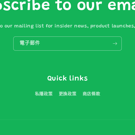
scribe to our em
o our mailing list for insider news, product launche
電子郵件
Quick links
私隱政策
更換政策
商店條款