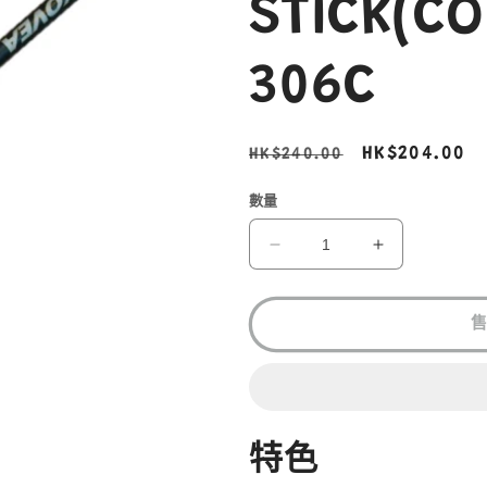
STICK(CO
306C
定
售
HK$204.00
HK$240.00
價
價
數量
KOVEA
KOVEA
WILD
WILD
SHORTCUT
SHORTCUT
2
2
STICK(CORK)
STICK(COR
VKS-
VKS-
306C
306C
數
數
量
量
特色
減
增