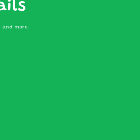
ails
s, and more.