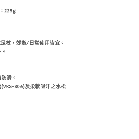
225g
遠足杖，郊遊/日常使用皆宜。
身。
。
強防滑。
VKS-306)及柔軟吸汗之水松
。