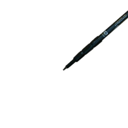
在
互
動
視
窗
中
開
啟
多
媒