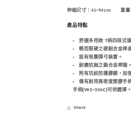
少
加
伸縮尺寸：41-94cm 重量：
產品特點
舒適多用途 T柄四段式
輕而堅硬之硬鋁合金桿
設有吸震彈弓裝置。
耐磨抗蝕之鎢合金桿端
附有坑紋防護膠腳，加
備有耐用高密度塑膠手柄(
手柄(VKS-306C)可供選擇
Share