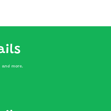
ails
s, and more.