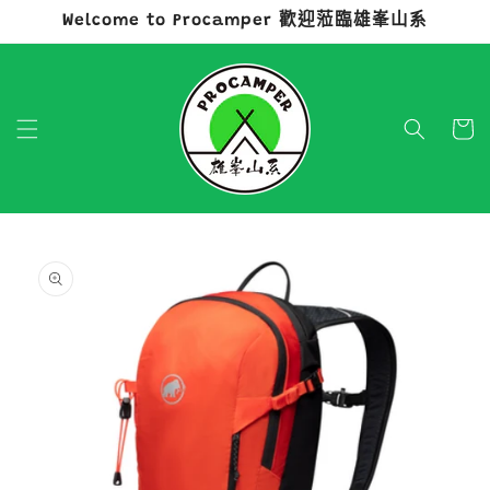
Welcome to Procamper 歡迎蒞臨雄峯山系
跳至內容
購
物
車
略過產品
資訊