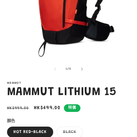
在
互
/
1
/
5
動
視
窗
MAMMUT
MAMMUT LITHIUM 15
中
開
啟
多
定
售
HK$499.00
HK$999.00
特價
媒
價
價
體
顏色
檔
案
子
HOT RED-BLACK
BLACK
1
3
類