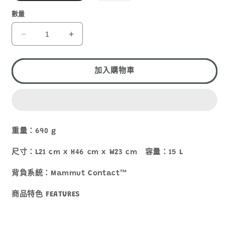
已
售
數量
罄
或
無
MAMMUT
MAMMUT
法
LITHIUM
LITHIUM
供
貨
15
15
加入購物車
數
數
量
量
減
增
少
加
重量：690 g
尺寸：L21 cm x H46 cm x W23 cm 容量：15 L
背負系統：Mammut Contact
™
商品特色 FEATURES