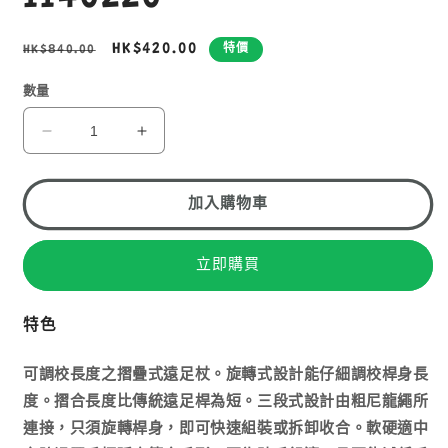
定
售
HK$420.00
HK$840.00
特價
價
價
數量
MONT-
MONT-
BELL
BELL
ALPINE
ALPINE
FOLDING
FOLDING
加入購物車
POLE
POLE
CARB
CARB
立即購買
碳
碳
纖
纖
維
維
特色
摺
摺
疊
疊
可調校長度之摺疊式遠足杖。旋轉式設計能仔細調校桿身長
式
式
度。摺合長度比傳統遠足桿為短。三段式設計由粗尼龍繩所
行
行
連接，只須旋轉桿身，即可快速組裝或拆卸收合。軟硬適中