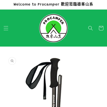
Welcome to Procamper 歡迎蒞臨雄峯山系
跳至內容
購
物
車
略過產品
資訊