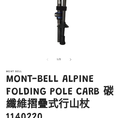
在
互
/
1
/
2
動
視
窗
MONT BELL
MONT-BELL ALPINE
中
開
啟
FOLDING POLE CARB 碳
多
媒
纖維摺疊式行山杖
體
檔
案
1140220
1
2