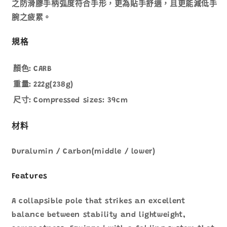
山
山
之防滑膠手柄弧度符合手形，更為貼手舒適，且更能減低手
杖
杖
腕之疲累。
1140220
1140220
數
數
規格
量
量
減
增
顏色:
CARB
少
加
重量:
222g(238g)
尺寸:
Compressed sizes: 39cm
材料
Duralumin / Carbon(middle / lower)
Features
A collapsible pole that strikes an excellent
balance between stability and lightweight,