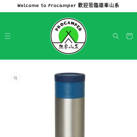
Welcome to Procamper 歡迎蒞臨雄峯山系
跳至內容
購
物
車
略過產品
資訊