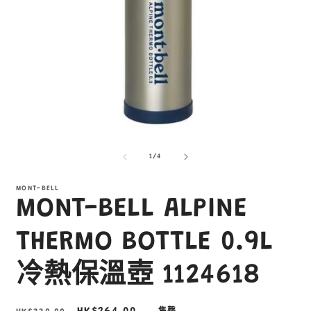
在
互
/
1
/
4
動
視
窗
MONT-BELL
MONT-BELL ALPINE
中
開
啟
THERMO BOTTLE 0.9L
多
媒
冷熱保溫壺 1124618
體
檔
案
1
3