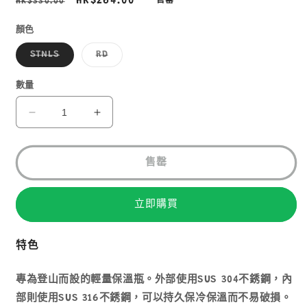
定
售
HK$264.00
HK$330.00
售罄
價
價
顏色
子
子
STNLS
RD
類
類
已
已
售
售
數量
罄
罄
或
或
無
無
MONT-
MONT-
法
法
BELL
BELL
供
供
貨
貨
ALPINE
ALPINE
THERMO
THERMO
售罄
BOTTLE
BOTTLE
0.9L
0.9L
立即購買
冷
冷
熱
熱
保
保
特色
溫
溫
壺
壺
專為登山而設的輕量保溫瓶。外部使用SUS 304不銹鋼，內
1124618
1124618
部則使用SUS 316不銹鋼，可以持久保冷保溫而不易破損。