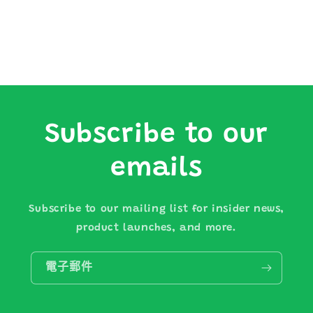
溫
溫
壺
壺
1124885
1124885
數
數
量
量
減
增
少
加
Subscribe to our
emails
Subscribe to our mailing list for insider news,
product launches, and more.
電子郵件