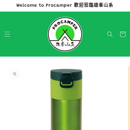
Welcome to Procamper 歡迎蒞臨雄峯山系
跳至內容
購
物
車
略過產品
資訊