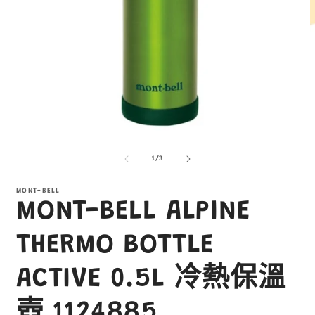
在
互
/
1
/
3
動
視
窗
MONT-BELL
MONT-BELL ALPINE
中
開
啟
THERMO BOTTLE
多
媒
ACTIVE 0.5L 冷熱保溫
體
檔
案
壺 1124885
1
3