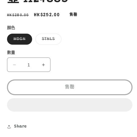
定
售
HK$252.00
HK$280.00
售罄
價
價
顏色
子
子
MDGN
STNLS
類
類
已
已
售
售
數量
罄
罄
或
或
無
無
MONT-
MONT-
法
法
BELL
BELL
供
供
貨
貨
ALPINE
ALPINE
THERMO
THERMO
售罄
BOTTLE
BOTTLE
ACTIVE
ACTIVE
0.5L
0.5L
冷
冷
熱
熱
Share
保
保