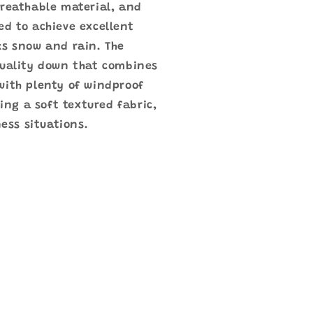
breathable material, and
d to achieve excellent
ks snow and rain. The
quality down that combines
with plenty of windproof
sing a soft textured fabric,
ness situations.