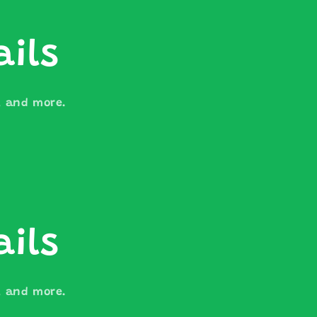
ails
s, and more.
ails
s, and more.