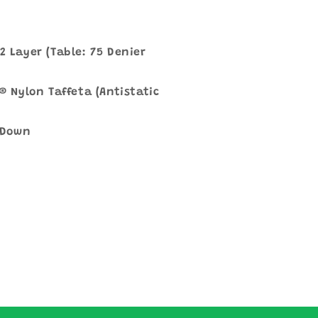
2 Layer (Table: 75 Denier
c® Nylon Taffeta (Antistatic
X Down