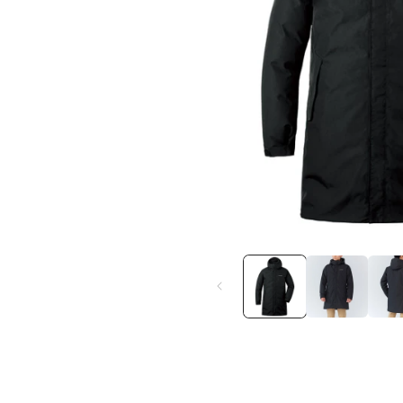
在
互
動
視
窗
中
開
啟
多
媒