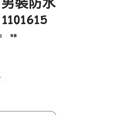
S 男裝防水
101615
0
售罄
子
L
類
已
售
罄
或
無
法
供
貨