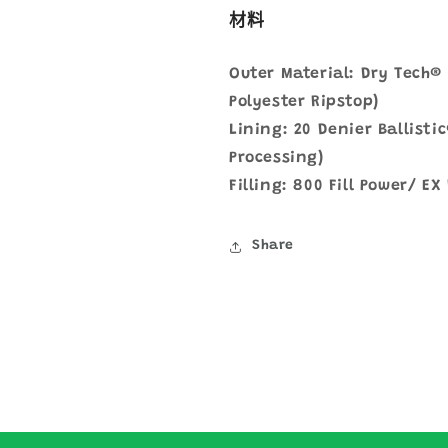
材料
Outer Material: Dry Tech® 
Polyester Ripstop)
Lining: 20 Denier Ballisti
Processing)
Filling: 800 Fill Power/ E
Share