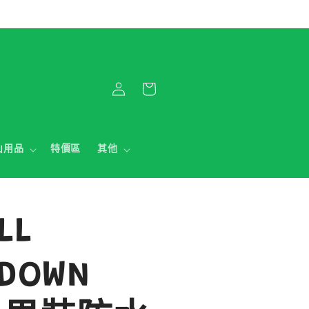
購
登
物
入
車
山用品
特價區
其他
LL
 DOWN