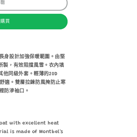
售罄
即購買
長身設計加強保暖範圍。由堅
二夾布所製，有效阻擋風雪。衣內填
其他同級外套。輕薄的20D
更柔軟舒適。雙層拉鍊防風掩防止寒
裡防滲袖口。
oat with excellent heat
rial is made of Montbel's