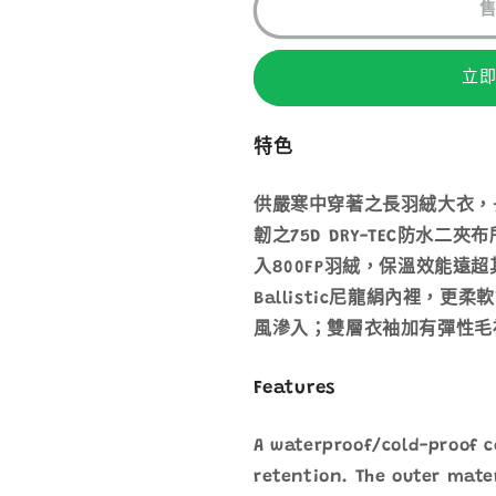
DOWN
DOWN
COAT
COAT
MS
MS
立
男
男
裝
裝
防
防
特色
水
水
羽
羽
供嚴寒中穿著之長羽絨大衣，
絨
絨
韌之75D DRY-TEC防水
外
外
入800FP羽絨，保溫效能遠超
套
套
Ballistic尼龍絹內裡，
1101615
1101615
風滲入；雙層衣袖加有彈性毛
數
數
量
量
Features
減
增
少
加
A waterproof/cold-proof c
retention. The outer mate