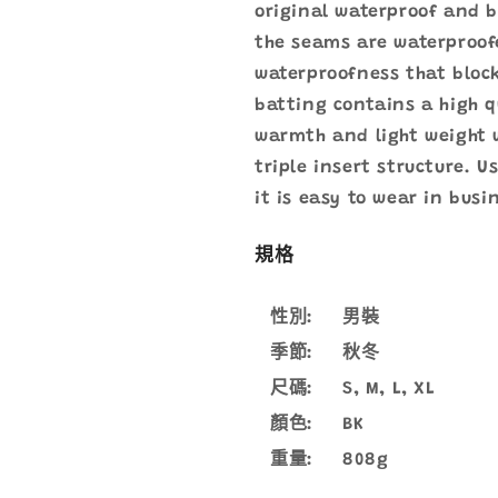
original waterproof and 
the seams are waterproofe
waterproofness that bloc
batting contains a high 
warmth and light weight 
triple insert structure. U
it is easy to wear in busi
規格
性別:
男裝
季節:
秋冬
尺碼:
S, M, L, XL
顏色:
BK
重量:
808g