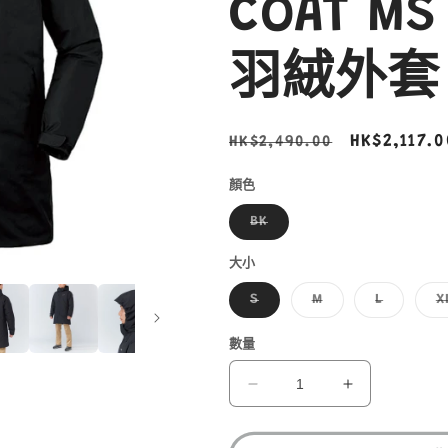
COAT M
羽絨外套 1
定
售
HK$2,117.0
HK$2,490.00
價
價
顏色
子
BK
類
已
售
大小
罄
或
子
子
子
S
M
L
X
無
類
類
類
法
已
已
已
供
售
售
售
數量
貨
罄
罄
罄
或
或
或
無
無
無
MONT-
MONT-
法
法
法
BELL
BELL
供
供
供
貨
貨
貨
BERNINA
BERNINA