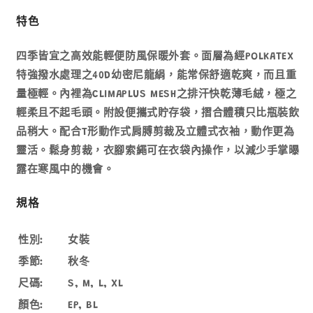
女
女
裝
裝
特色
防
防
風
風
四季皆宜之高效能輕便防風保暖外套。面層為經POLKATEX
保
保
特強撥水處理之40D幼密尼龍絹，能常保舒適乾爽，而且重
溫
溫
量極輕。內裡為CLIMAPLUS MESH之排汗快乾薄毛絨，極之
外
外
輕柔且不起毛頭。附設便攜式貯存袋，摺合體積只比瓶裝飲
套
套
品稍大。配合T形動作式肩膊剪裁及立體式衣袖，動作更為
1106648
1106648
靈活。鬆身剪裁，衣腳索繩可在衣袋內操作，以減少手掌曝
數
數
露在寒風中的機會。
量
量
減
增
規格
少
加
性別:
女裝
季節:
秋冬
尺碼:
S, M, L, XL
顏色:
EP, BL