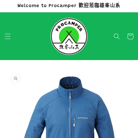
Welcome to Procamper 歡迎蒞臨雄峯山系
跳至內容
購
物
車
略過產品
資訊