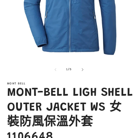
在
互
/
1
/
5
動
視
窗
MONT BELL
MONT-BELL LIGH SHELL
中
開
啟
OUTER JACKET WS 女
多
媒
裝防風保溫外套
體
檔
案
1106648
1
3