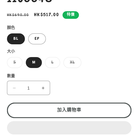
定
售
HK$517.00
HK$690.00
特價
價
價
顏色
BL
EP
大小
子
子
子
S
M
L
XL
類
類
類
已
已
已
售
售
售
數量
罄
罄
罄
或
或
或
無
無
無
MONT-
MONT-
法
法
法
BELL
BELL
供
供
供
貨
貨
貨
LIGH
LIGH
SHELL
SHELL
加入購物車
OUTER
OUTER
JACKET
JACKET
WS
WS