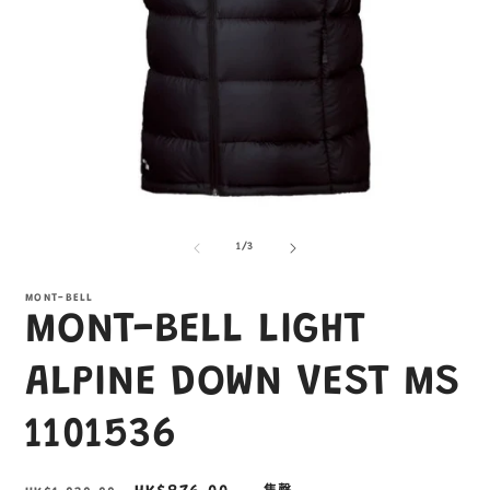
在
互
/
1
/
3
動
視
窗
MONT-BELL
MONT-BELL LIGHT
中
開
啟
ALPINE DOWN VEST MS
多
媒
1101536
體
檔
案
3
1