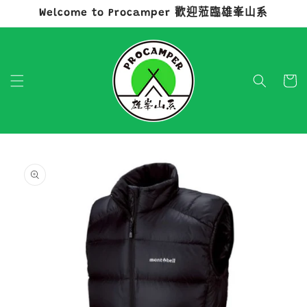
Welcome to Procamper 歡迎蒞臨雄峯山系
跳至內容
購
物
車
略過產品
資訊