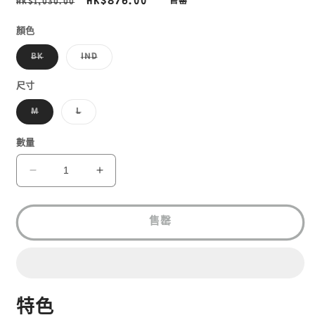
定
售
HK$876.00
HK$1,030.00
售罄
價
價
顏色
子
子
BK
IND
類
類
已
已
售
售
尺寸
罄
罄
或
或
子
子
M
L
無
無
類
類
法
法
已
已
供
供
售
售
數量
貨
貨
罄
罄
或
或
無
無
MONT-
MONT-
法
法
BELL
BELL
供
供
貨
貨
LIGHT
LIGHT
ALPINE
ALPINE
售罄
DOWN
DOWN
VEST
VEST
MS
MS
1101536
1101536
數
數
特色