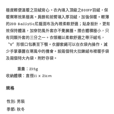
量
量
減
增
極度輕便溫暖之羽絨背心。衣內填入頂級之800FP羽絨，保
少
加
暖禦寒效果極高。肩膀和前臂填入厚羽絨，加強保暖。輕薄
的20D Ballistic尼龍面布及內裡柔軟舒適；貼身設計，更有
效保持體溫，加穿防風外套亦不覺臃腫。摺合體積極小，只
有同類外套的三分之一。衣領襯以柔軟舒適之帶汗絨毛，
〝V〞形領口包裹至下顎。衣腳索繩可以在衣袋內操作，減
少手掌暴露在寒風中的機會。設兩個特大拉鍊絨布裡暖手袋
及兩個特大內袋，附貯存袋。
重量：235g
收納體積：直徑11 x 21cm
規格
性別:
男裝
季節:
秋冬