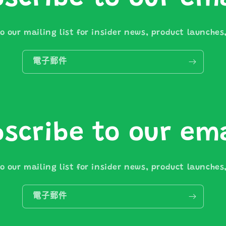
o our mailing list for insider news, product launche
電子郵件
scribe to our em
o our mailing list for insider news, product launche
電子郵件