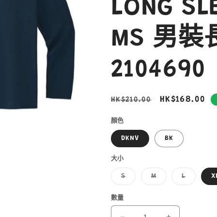
LONG SLE
MS 男裝
2104690
定
售
HK$168.00
HK$210.00
價
價
顏色
DKNV
BK
大小
子
子
子
S
M
L
X
類
類
類
已
已
已
售
售
售
數量
罄
罄
罄
或
或
或
無
無
無