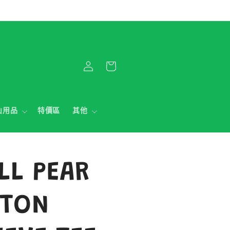
購
登
物
入
車
山用品
特價區
其他
LL PEAR
TTON