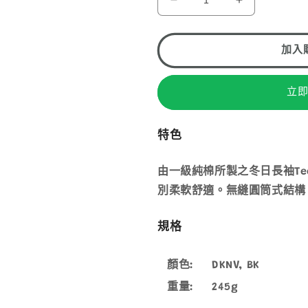
MONT-
MONT-
法
法
法
BELL
BELL
供
供
供
貨
貨
貨
PEAR
PEAR
SKIN
SKIN
加入
COTTON
COTTON
LONG
LONG
SLEEVE
SLEEVE
立
TEE
TEE
MS
MS
特色
男
男
裝
裝
由一級純棉所製之冬日長袖T
長
長
袖
袖
別柔軟舒適。無縫圓筒式結構
純
純
棉
棉
規格
T
T
2104690
2104690
顏色:
DKNV, BK
數
數
重量:
245g
量
量