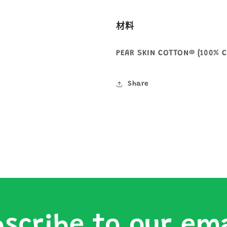
減
增
少
加
材料
PEAR SKIN COTTON® (100% 
Share
scribe to our em