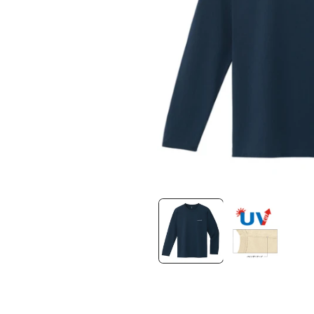
在
互
動
視
窗
中
開
啟
多
媒