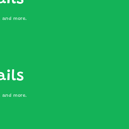
s, and more.
ails
s, and more.