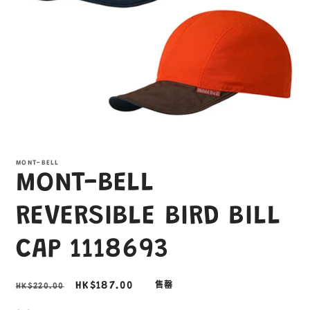
在
互
MONT-BELL
動
MONT-BELL
視
窗
中
REVERSIBLE BIRD BILL
開
啟
CAP 1118693
多
媒
體
定
售
HK$187.00
HK$220.00
售罄
檔
案
價
價