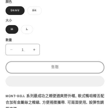
1
顏色
子
子
DKNV
BK
類
類
已
已
售
售
大小
罄
罄
或
或
子
子
M
L
無
無
類
類
法
法
已
已
供
供
售
售
數量
貨
貨
罄
罄
或
或
無
無
MONT-
MONT-
法
法
BELL
BELL
供
供
貨
貨
REVERSIBLE
REVERSIBLE
BIRD
BIRD
售罄
BILL
BILL
CAP
CAP
1118693
1118693
數
數
量
量
MONT-BELL 系列最成功之輕便通爽野外帽, 軟式鴨咀
帽舌配
減
增
合加有金屬絲之帽緣, 方便捲摺攜帶. 可兩面使用, 設彈性調
少
加