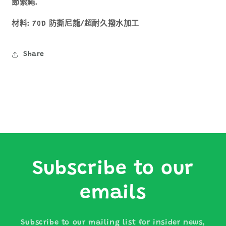
節索繩.
材料: 70D 防撕尼龍/超耐久撥水加工
Share
Subscribe to our
emails
Subscribe to our mailing list for insider news,