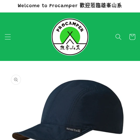
Welcome to Procamper 歡迎蒞臨雄峯山系
跳至內容
購
物
車
略過產品
資訊