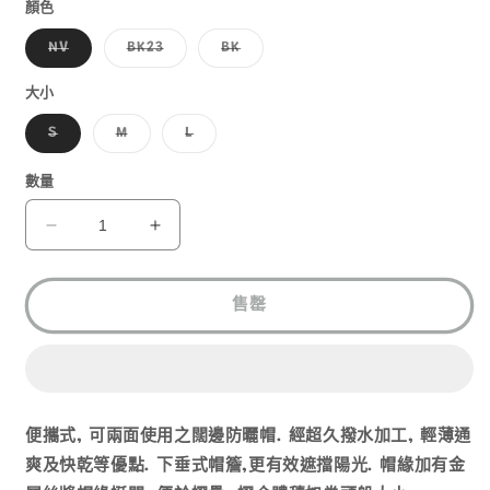
1
顏色
子
子
子
NV
BK23
BK
類
類
類
已
已
已
售
售
售
大小
罄
罄
罄
或
或
或
子
子
子
S
M
L
無
無
無
類
類
類
法
法
法
已
已
已
供
供
供
售
售
售
數量
貨
貨
貨
罄
罄
罄
或
或
或
無
無
無
MONT-
MONT-
法
法
法
BELL
BELL
供
供
供
貨
貨
貨
REVERSIBLE
REVERSIBLE
HAT
HAT
售罄
雙
雙
面
面
防
防
UV
UV
便攜式, 可兩面使用之闊邊防曬帽. 經超久撥水加工, 輕薄通
闊
闊
邊
邊
爽及快乾等優點. 下垂式帽簷,更有效遮擋陽光. 帽緣加有金