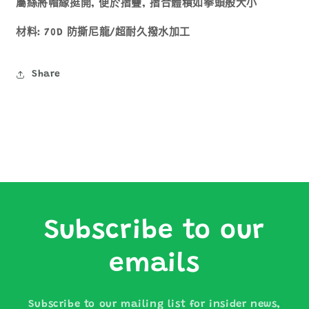
帽
帽
屬絲將帽緣挺開, 便於摺疊, 摺合體積如拳頭般大小
1118694
1118694
材料: 70D 防撕尼龍/超耐久撥水加工
數
數
量
量
減
增
Share
少
加
Subscribe to our
emails
Subscribe to our mailing list for insider news,