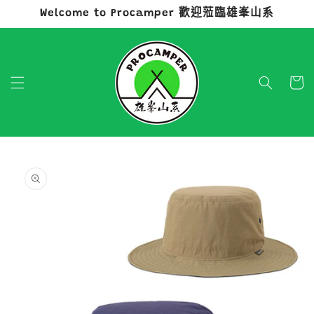
Welcome to Procamper 歡迎蒞臨雄峯山系
跳至內容
購
物
車
略過產品
資訊