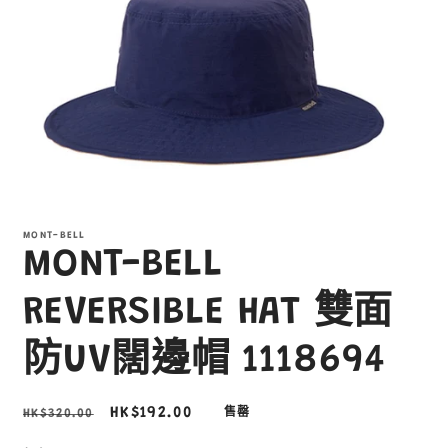
在
互
MONT-BELL
動
MONT-BELL
視
窗
中
REVERSIBLE HAT 雙面
開
啟
防UV闊邊帽 1118694
多
媒
體
定
售
HK$192.00
HK$320.00
售罄
檔
案
價
價