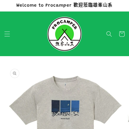
Welcome to Procamper 歡迎蒞臨雄峯山系
跳至內容
購
物
車
略過產品
資訊