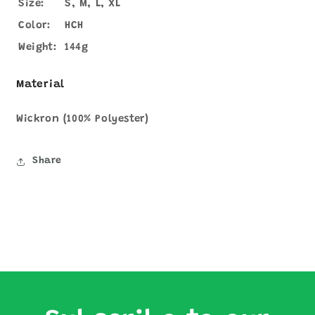
Size:
S, M, L, XL
Color:
HCH
Weight:
144g
Material
Wickron (100% Polyester)
Share