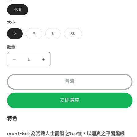
子
HCH
類
已
售
大小
罄
或
子
子
子
子
S
M
L
XL
無
類
類
類
類
法
已
已
已
已
供
售
售
售
售
數量
貨
罄
罄
罄
罄
或
或
或
或
無
無
無
無
MONT-
MONT-
法
法
法
法
BELL
BELL
供
供
供
供
貨
貨
貨
貨
WICKRON
WICKRON
TEE
TEE
售罄
YOZORA
YOZORA
1114566
1114566
立即購買
數
數
量
量
減
增
特色
少
加
mont-bell為活躍人士而製之Tee恤，以通爽之平面編織