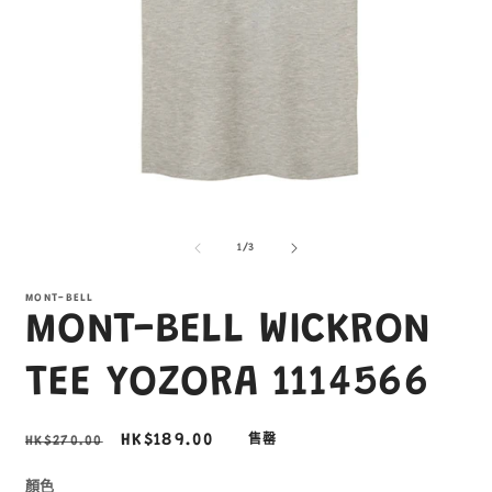
在
互
/
1
/
3
動
視
窗
MONT-BELL
MONT-BELL WICKRON
中
開
啟
TEE YOZORA 1114566
多
媒
體
定
售
HK$189.00
HK$270.00
售罄
檔
價
價
案
1
2
顏色