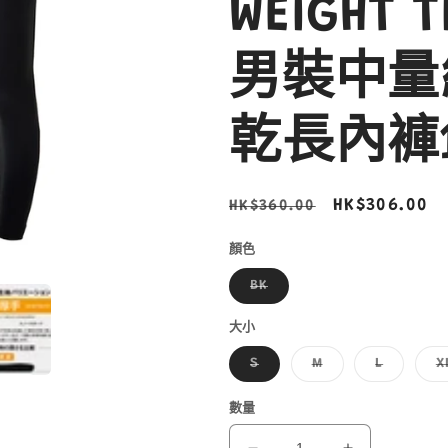
WEIGHT T
男裝中量
乾長內褲11
定
售
HK$306.00
HK$360.00
價
價
顏色
子
BK
類
已
售
大小
罄
或
子
子
子
S
M
L
X
無
類
類
類
法
已
已
已
供
售
售
售
數量
貨
罄
罄
罄
或
或
或
無
無
無