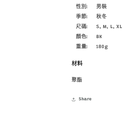
褲
褲
性別:
男裝
1107709
1107709
季節:
秋冬
數
數
尺碼:
S, M, L, XL
量
量
減
增
顏色:
BK
少
加
重量:
180g
材料
聚酯
Share