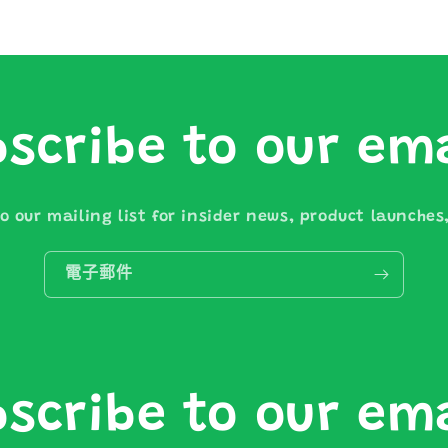
scribe to our em
o our mailing list for insider news, product launche
電子郵件
scribe to our em