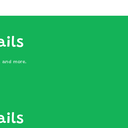
ails
s, and more.
ails