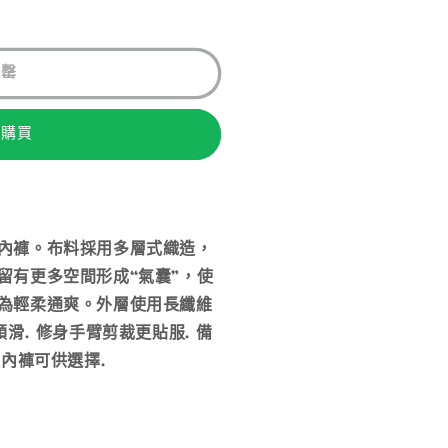
法
供
貨
售罄
即購買
內褲。布料採用多層式織造，
留有更多空間形成“氣囊”，使
為輕柔通爽。
外層使用長纖維
滑. 修身手臂剪裁更貼服. 備
長內褲可供選擇.