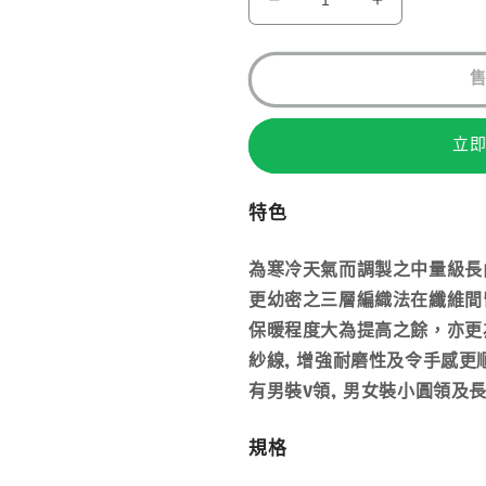
MONT-
MONT-
法
法
法
BELL
BELL
供
供
供
貨
貨
貨
ZEO-
ZEO-
LINE
LINE
MIDDLE
MIDDLE
WEIGHT
WEIGHT
TIGHTS
TIGHTS
立
MS
MS
男
男
特色
裝
裝
中
中
為寒冷天氣而調製之中量級長
量
量
更幼密之三層編織法在纖維間
級
級
保暖程度大為提高之餘，亦更
保
保
紗線, 增強耐磨性及令手感更順
溫
溫
速
速
有男裝V領, 男女裝小圓領及
乾
乾
長
長
規格
內
內