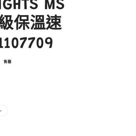
IGHTS MS
級保溫速
07709
售罄
子
L
類
已
售
罄
或
無