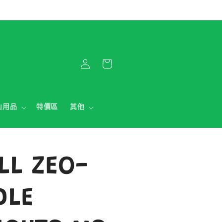
購
登
物
入
車
山用品
特價區
其他
LL ZEO-
DLE