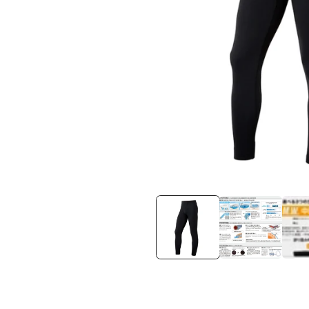
在
互
動
視
窗
中
開
啟
多
媒