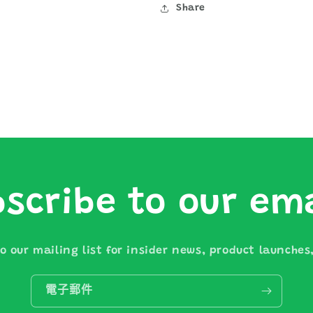
Share
scribe to our em
o our mailing list for insider news, product launche
電子郵件