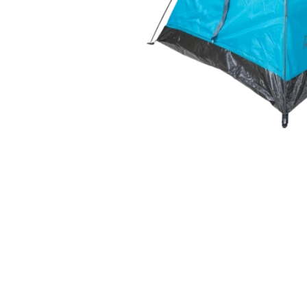
在
互
動
視
窗
中
開
啟
多
媒
體
檔
案
1