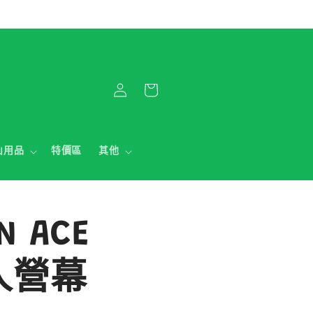
購
登
物
入
車
山用品
特價區
其他
N ACE
2人營幕