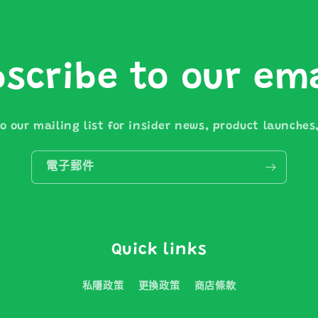
scribe to our em
o our mailing list for insider news, product launche
電子郵件
Quick links
私隱政策
更換政策
商店條款