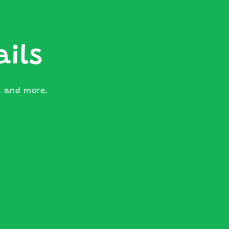
ails
s, and more.