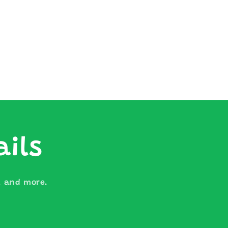
ails
s, and more.