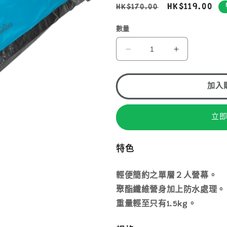
定
售
HK$119.00
HK$170.00
價
價
數量
MOUNTAIN
MOUNTAIN
ACE
ACE
TT03A
TT03A
2
2
加入
人
人
營
營
立
幕
幕
數
數
特色
量
量
減
增
輕便簡約之單層２人營幕。
少
加
聚酯纖維營身加上防水處理。
重量輕至只有1.5kg。