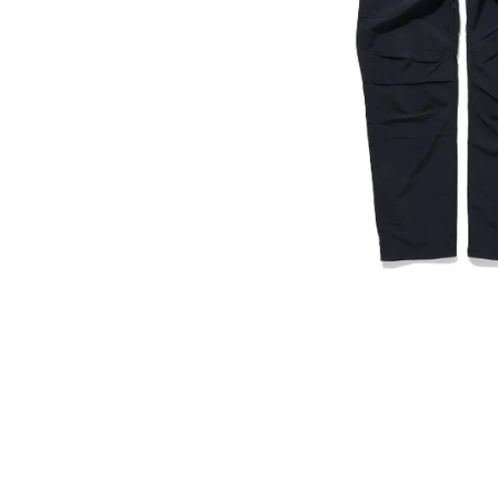
在
互
動
視
窗
中
開
啟
多
媒