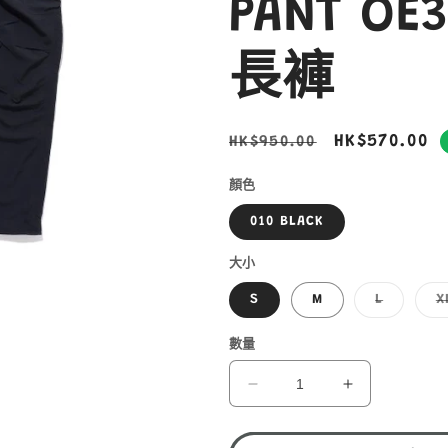
PANT OE
長褲
定
售
HK$570.00
HK$950.00
價
價
顏色
010 BLACK
大小
子
S
M
L
X
類
已
售
數量
罄
或
無
MOUNTAIN
MOUNTAIN
法
HARDWEAR
HARDWEA
供
貨
CAMP
CAMP