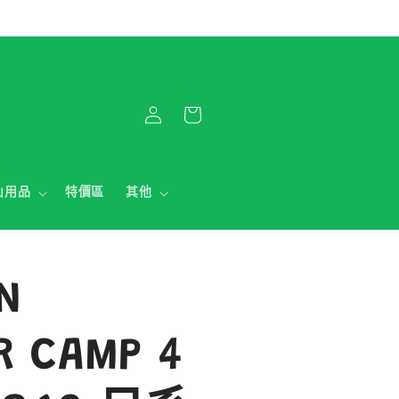
購
登
物
入
車
山用品
特價區
其他
N
R CAMP 4