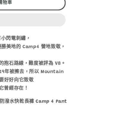
購物車
都有小閃電刺繡，
r 向優勝美地的 Camp4 營地致敬，
的抱石路線，難度被評為 V8。
9年被擦去，所以 Mountain
，更要好好向它致敬
它曾經存在！
系款防潑水快乾長褲 Camp 4 Pant
。