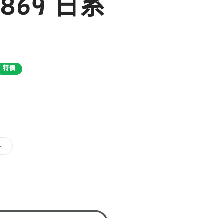
3869 日系
特價
子
L
類
已
售
罄
或
無
法
R
供
貨