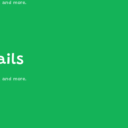
s, and more.
ails
s, and more.