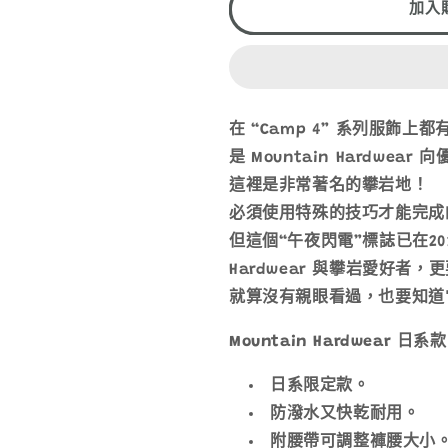
4
4
加入
PANT
PANT
OE3869
OE3869
日
日
系
系
長
長
在 “Camp 4” 系列服飾上
褲
褲
是 Mountain Hardwea
數
數
這裡是非常著名的攀岩地！
量
量
必須使用特殊的技巧才能完成
減
增
但這個“午夜閃電”標誌已在201
少
加
Hardwear 與攀岩愛好者
就算沒有親眼看過，也要知道
Mountain Hardwear 日
日系限定款。
防潑水又快乾耐用。
附腰帶可調整褲腰大小