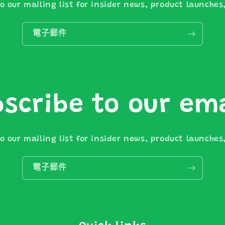
o our mailing list for insider news, product launche
電子郵件
scribe to our em
o our mailing list for insider news, product launche
電子郵件