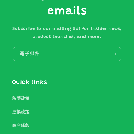
emails
Subscribe to our mailing list for insider news,
product launches, and more.
電子郵件
Quick links
私隱政策
更換政策
商店條款