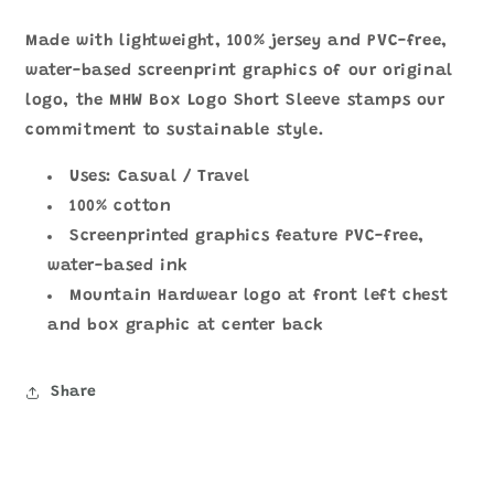
OM4367
OM4367
Made with lightweight, 100% jersey and PVC-free,
數
數
water-based screenprint graphics of our original
量
量
減
增
logo, the MHW Box Logo Short Sleeve stamps our
少
加
commitment to sustainable style.
Uses: Casual / Travel
100% cotton
Screenprinted graphics feature PVC-free,
water-based ink
Mountain Hardwear logo at front left chest
and box graphic at center back
Share