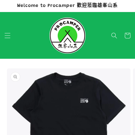
Welcome to Procamper 歡迎蒞臨雄峯山系
跳至內容
購
物
車
略過產品
資訊