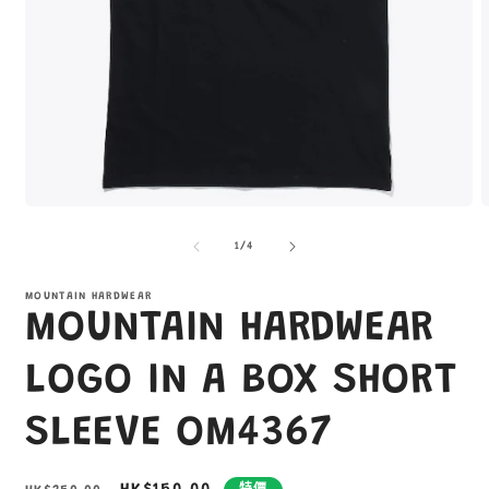
在
互
/
1
/
4
動
視
窗
MOUNTAIN HARDWEAR
MOUNTAIN HARDWEAR
中
開
啟
LOGO IN A BOX SHORT
多
媒
SLEEVE OM4367
體
檔
案
1
4