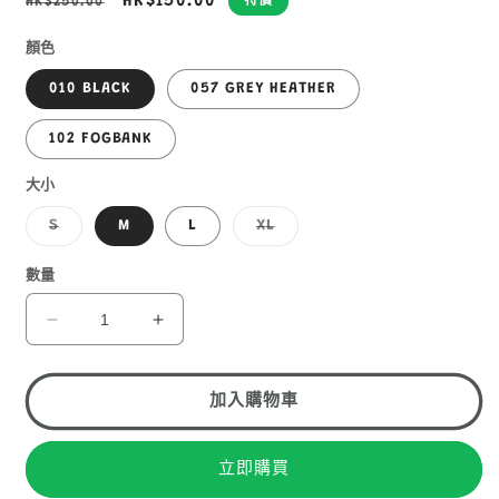
定
售
HK$150.00
HK$250.00
特價
價
價
顏色
010 BLACK
057 GREY HEATHER
102 FOGBANK
大小
子
子
S
M
L
XL
類
類
已
已
售
售
數量
罄
罄
或
或
無
無
MOUNTAIN
MOUNTAIN
法
法
HARDWEAR
HARDWEAR
供
供
貨
貨
LOGO
LOGO
IN
IN
加入購物車
A
A
BOX
BOX
SHORT
SHORT
立即購買
SLEEVE
SLEEVE