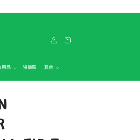
購
登
物
入
車
山用品
特價區
其他
N
R