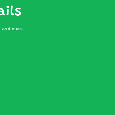
ails
s, and more.