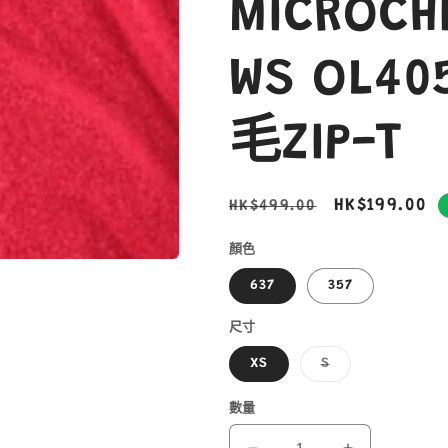
MICROCHI
WS OL4
毛ZIP-T
定
售
HK$199.00
HK$499.00
價
價
顏色
637
357
尺寸
子
XS
S
類
已
售
數量
罄
或
無