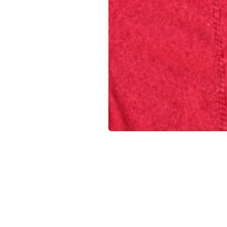
在
互
動
視
窗
中
開
啟
多
媒