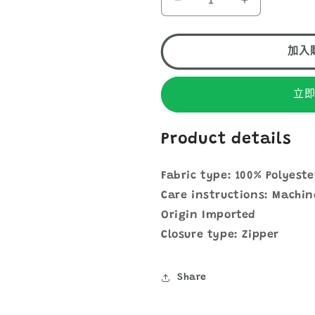
MOUNTAIN
MOUNTAIN
法
HARDWEAR
HARDWEA
供
貨
MICROCHILL
MICROCHIL
ZIP
ZIP
加入
T
T
WS
WS
OL4051
OL4051
立
女
女
裝
裝
Product details
抓
抓
毛
毛
Fabric type:
100% Polyeste
ZIP-
ZIP-
T
T
Care instructions:
Machin
數
數
Origin
Imported
量
量
Closure type:
Zipper
減
增
少
加
Share