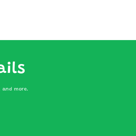
ails
s, and more.