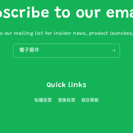
scribe to our em
o our mailing list for insider news, product launche
電子郵件
Quick links
私隱政策
更換政策
商店條款