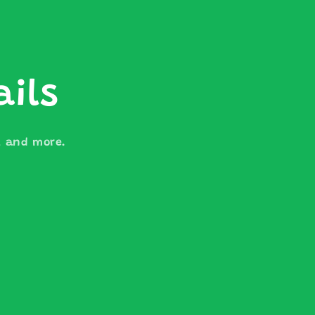
ails
s, and more.