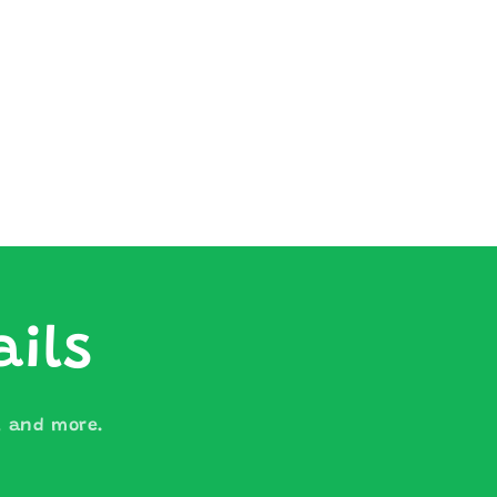
ails
s, and more.