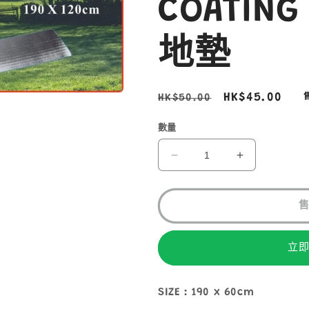
COATING
地墊
定
售
HK$45.00
HK$50.00
價
價
數量
MOUNTAIN
MOUNTAIN
WOLF
WOLF
ALUMINIUM
ALUMINIUM
COATING
COATING
MAT
MAT
個
個
立
人
人
地
地
墊
墊
SIZE : 190 x 60cm
數
數