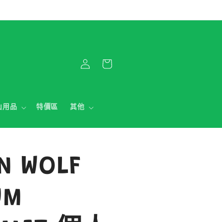
購
登
物
入
車
山用品
特價區
其他
N WOLF
UM