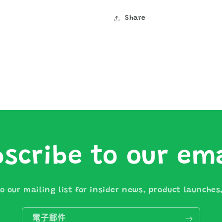
量
量
Share
減
增
少
加
scribe to our em
o our mailing list for insider news, product launche
電子郵件