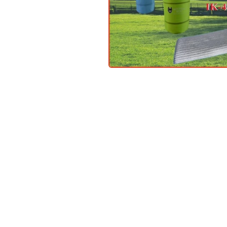
在
互
動
視
窗
中
開
啟
多
媒
體
檔
案
1