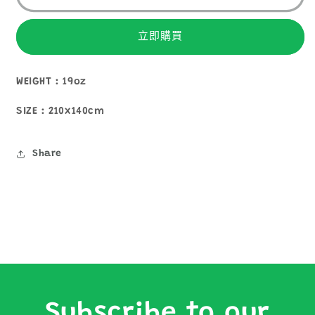
FOR
FOR
YEAR
YEAR
AROUND
AROUND
立即購買
數
數
量
量
WEIGHT : 19oz
減
增
少
加
SIZE : 210x140cm
Share
Subscribe to our