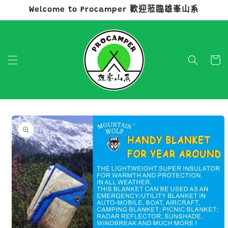
Welcome to Procamper 歡迎蒞臨雄峯山系
跳至內容
購
物
車
略過產品
資訊