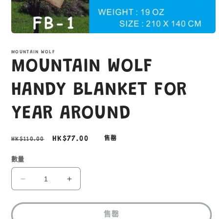
在
互
MOUNTAIN WOLF
動
MOUNTAIN WOLF
視
窗
中
HANDY BLANKET FOR
開
啟
YEAR AROUND
多
媒
體
定
售
HK$77.00
HK$110.00
售罄
檔
案
價
價
1
數量
MOUNTAIN
MOUNTAIN
WOLF
WOLF
HANDY
HANDY
BLANKET
BLANKET
售罄