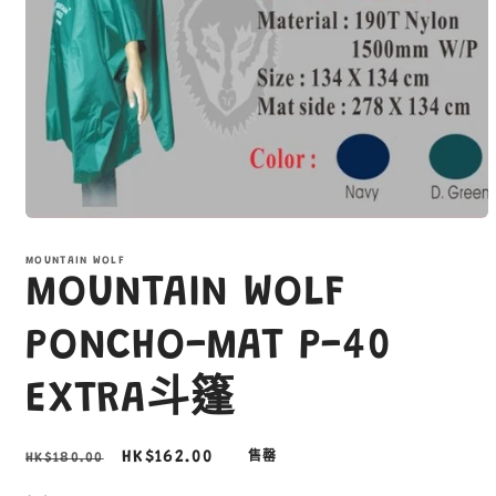
在
互
MOUNTAIN WOLF
動
MOUNTAIN WOLF
視
窗
中
PONCHO-MAT P-40
開
啟
EXTRA斗篷
多
媒
體
定
售
HK$162.00
HK$180.00
售罄
檔
案
價
價