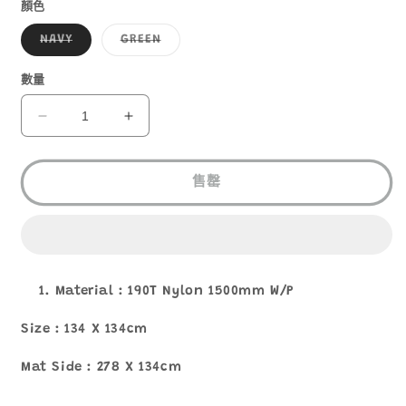
1
顏色
子
子
NAVY
GREEN
類
類
已
已
售
售
數量
罄
罄
或
或
無
無
MOUNTAIN
MOUNTAIN
法
法
WOLF
WOLF
供
供
貨
貨
PONCHO-
PONCHO-
MAT
MAT
售罄
P-
P-
40
40
EXTRA
EXTRA
斗
斗
篷
篷
Material : 190T Nylon 1500mm W/P
數
數
Size : 134 X 134cm
量
量
減
增
Mat Side : 278 X 134cm
少
加