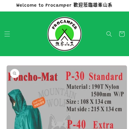
Welcome to Procamper 歡迎蒞臨雄峯山系
跳至內容
購
物
車
略過產品
資訊