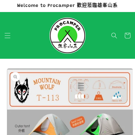
Welcome to Procamper 歡迎蒞臨雄峯山系
跳至內容
購
物
車
略過產品
資訊