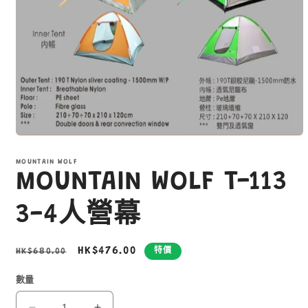
在
互
MOUNTAIN WOLF
動
MOUNTAIN WOLF T-113
視
窗
中
3-4人營幕
開
啟
多
定
售
HK$476.00
HK$680.00
特價
媒
價
價
體
數量
檔
案