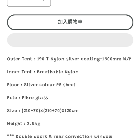
1
MOUNTAIN
MOUNTAIN
WOLF
WOLF
T-
T-
113
113
加入購物車
3-
3-
4
4
人
人
營
營
幕
幕
Outer Tent : 190 T Nylon silver coating-1500mm W/P
數
數
Inner Tent : Breathable Nylon
量
量
減
增
Floor : Silver colour PE sheet
少
加
Pole : Fibre glass
Size : (210+70)x(210+70)X120cm
Weight : 3.5kg
*** Double doors & rear convection window