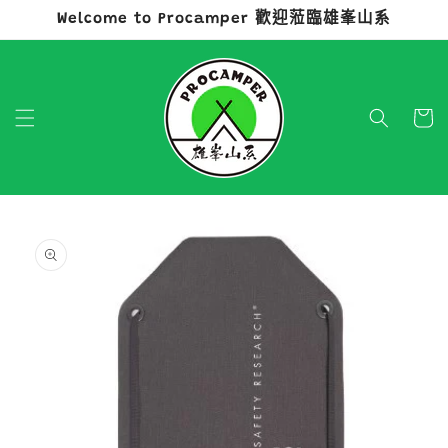
Welcome to Procamper 歡迎蒞臨雄峯山系
跳至內容
購
物
車
略過產品
資訊