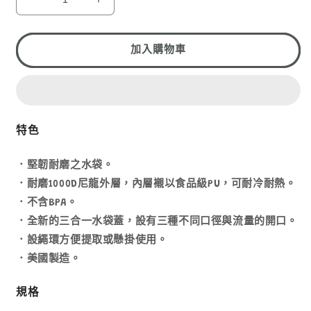
1
MSR
MSR
DROMEDARY
DROMEDARY
10
10
LITER
LITER
加入購物車
V2
V2
09588
09588
數
數
量
量
減
增
特色
少
加
．堅韌耐磨之水袋。
．耐磨1000D尼龍外層，內層襯以食品級PU，可耐冷耐熱。
．不含BPA。
．全新的三合一水袋蓋，設有三種不同口徑與流量的開口。
．設繩環方便提取或懸掛使用。
．美國製造。
規格