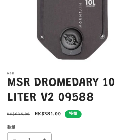
在
互
MSR
動
MSR DROMEDARY 10
視
窗
中
LITER V2 09588
開
啟
多
定
售
HK$381.00
HK$635.00
特價
媒
價
價
體
數量
檔
案