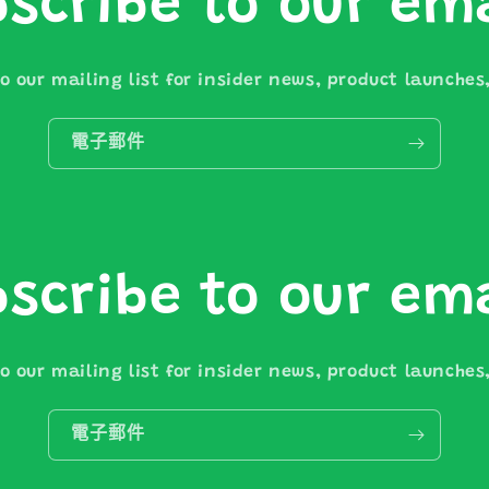
scribe to our em
o our mailing list for insider news, product launche
電子郵件
scribe to our em
o our mailing list for insider news, product launche
電子郵件