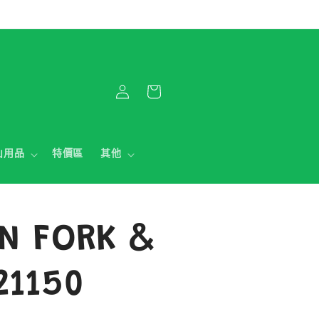
購
登
物
入
車
山用品
特價區
其他
N FORK &
21150