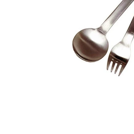
在
互
動
視
窗
中
開
啟
多
媒