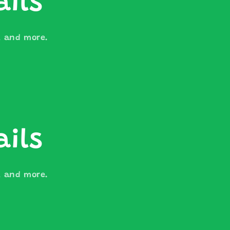
ails
s, and more.
ails
s, and more.