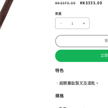
定
售
HK$333.00
HK$370.00
價
價
數量
MSR
MSR
TITAN
TITAN
FORK
FORK
&amp;
&amp;
SPOON
SPOON
321150
321150
立
數
數
量
量
減
增
特色
少
加
．超輕量鈦製叉及湯匙。
規格