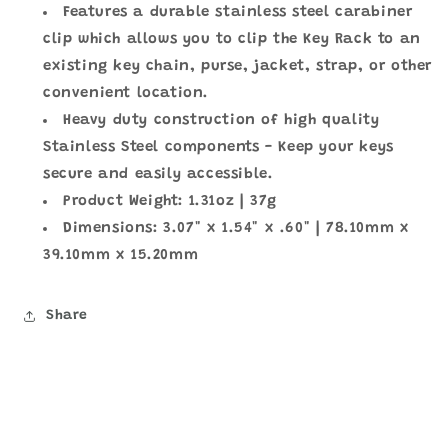
Features a durable stainless steel carabiner
clip which allows you to clip the Key Rack to an
existing key chain, purse, jacket, strap, or other
convenient location.
Heavy duty construction of high quality
Stainless Steel components - Keep your keys
secure and easily accessible.
Product Weight: 1.31oz | 37g
Dimensions: 3.07" x 1.54" x .60" | 78.10mm x
39.10mm x 15.20mm
Share