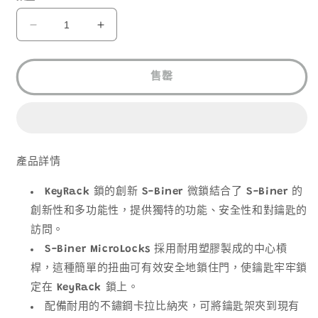
NITE
NITE
IZE
IZE
KEYRACK
KEYRACK
LOCKER
LOCKER
售罄
KLK-
KLK-
11-
11-
R3
R3
數
數
量
量
產品詳情
減
增
少
KeyRack 鎖的創新 S-Biner 微鎖結合了 S-Biner 的
加
創新性和多功能性，提供獨特的功能、安全性和對鑰匙的
訪問。
S-Biner MicroLocks 採用耐用塑膠製成的中心槓
桿，這種簡單的扭曲可有效安全地鎖住門，使鑰匙牢牢鎖
定在 KeyRack 鎖上。
配備耐用的不鏽鋼卡拉比納夾，可將鑰匙架夾到現有