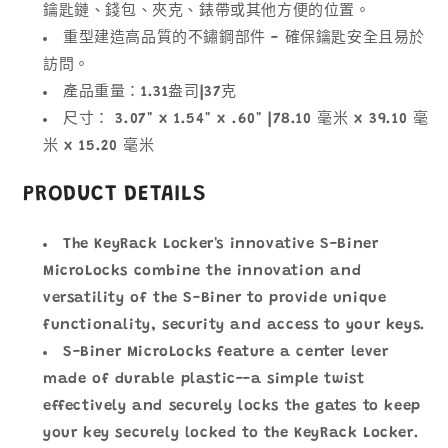
鑰匙鏈、錢包、夾克、錶帶或其他方便的位置。
重型建造高品質的不鏽鋼部件 - 確保鑰匙安全且易於
訪問。
產品重量：1.31盎司|37克
尺寸： 3.07" x 1.54" x .60" |78.10 毫米 x 39.10 毫
米 x 15.20 毫米
PRODUCT DETAILS
The KeyRack Locker's innovative S-Biner
MicroLocks combine the innovation and
versatility of the S-Biner to provide unique
functionality, security and access to your keys.
S-Biner MicroLocks feature a center lever
made of durable plastic--a simple twist
effectively and securely locks the gates to keep
your key securely locked to the KeyRack Locker.