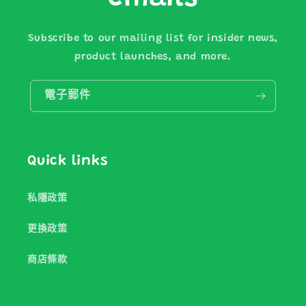
Subscribe to our mailing list for insider news,
product launches, and more.
電子郵件
Quick links
私隱政策
更換政策
商店條款