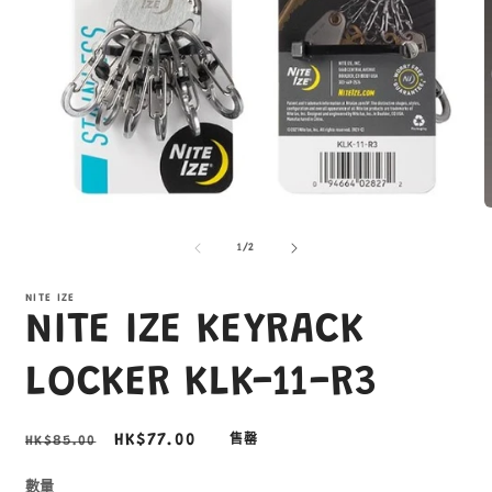
在
互
/
1
/
2
動
視
窗
NITE IZE
NITE IZE KEYRACK
中
開
啟
LOCKER KLK-11-R3
多
媒
體
定
售
HK$77.00
HK$85.00
售罄
檔
價
價
案
1
2
數量