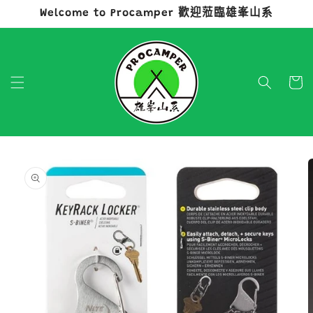
Welcome to Procamper 歡迎蒞臨雄峯山系
跳至內容
購
物
車
略過產品
資訊