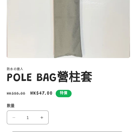
在
互
防水の達人
動
POLE BAG營柱套
視
窗
中
定
售
HK$47.00
HK$55.00
特價
開
啟
價
價
多
數量
媒
體
POLE
POLE
檔
BAG
BAG
案