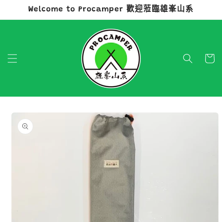
Welcome to Procamper 歡迎蒞臨雄峯山系
跳至內容
購
物
車
略過產品
資訊