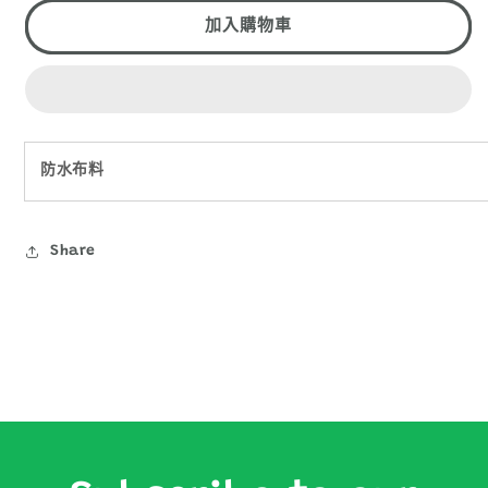
1
營
營
加入購物車
柱
柱
套
套
數
數
量
量
減
增
防水布料
少
加
Share