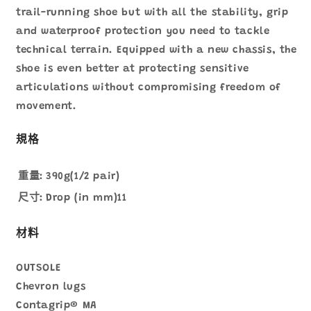
trail-running shoe but with all the stability, grip
and waterproof protection you need to tackle
technical terrain. Equipped with a new chassis, the
shoe is even better at protecting sensitive
articulations without compromising freedom of
movement.
規格
重量:
390g(1/2 pair)
尺寸:
Drop (in mm)11
材料
OUTSOLE
Chevron lugs
Contagrip® MA