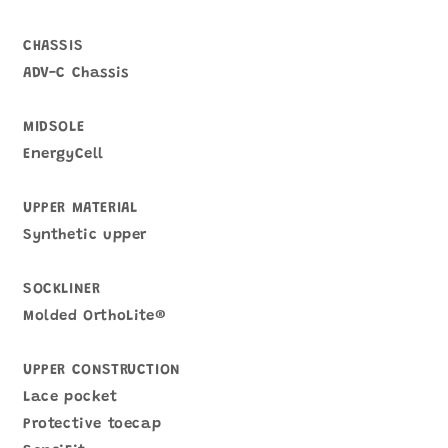
CHASSIS
ADV-C Chassis
MIDSOLE
EnergyCell
UPPER MATERIAL
Synthetic upper
SOCKLINER
Molded OrthoLite®
UPPER CONSTRUCTION
Lace pocket
Protective toecap