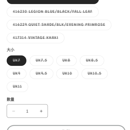
1
類
已
售
子
416230 LEGION BLUE/BLACK/FALL LEAF
罄
類
或
已
無
售
子
416229 QUIET SHADE/BLK/EVENING PRIMROSE
法
罄
類
供
或
已
貨
無
售
子
417314 VINTAGE KHAKI
法
罄
類
供
或
已
貨
無
售
大小
法
罄
供
或
子
子
子
子
UK7
UK7.5
UK8
UK8.5
貨
無
類
類
類
類
法
已
已
已
已
供
售
售
售
售
子
子
子
子
UK9
UK9.5
UK10
UK10.5
貨
罄
罄
罄
罄
類
類
類
類
或
或
或
或
已
已
已
已
無
無
無
無
售
售
售
售
子
UK11
法
法
法
法
罄
罄
罄
罄
類
供
供
供
供
或
或
或
或
已
貨
貨
貨
貨
無
無
無
無
售
數量
法
法
法
法
罄
供
供
供
供
或
貨
貨
貨
貨
無
SALOMON
SALOMON
法
X
X
供
貨
ULTRA
ULTRA