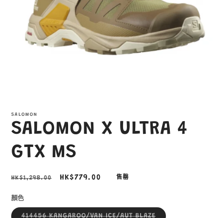
在
互
SALOMON
動
SALOMON X ULTRA 4
視
窗
中
GTX MS
開
啟
多
定
售
HK$779.00
HK$1,298.00
售罄
媒
價
價
體
顏色
檔
案
子
414456 KANGAROO/VAN ICE/AUT BLAZE