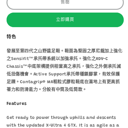
4
4
售罄
GTX
GTX
MS
MS
立即購買
數
數
量
量
減
增
特色
少
加
發展至第四代之山野遠足鞋。鞋面為堅固之厚尼龍加上強化
之Sensifit™承托帶系統以加強承托。強化之ADV-C
Chassis™中底架構提供相當高之承托，強化之外側承托減
低扭傷機會。Active Support承托帶穩鎖腳掌，有效保護
足踝。Contagrip® MA粗粒式膠粒鞋底在濕地上有更高抓
著力和防滑能力。分設有中筒及低筒款。
Features
Get ready to power through uphills and descents
with the updated X-Ultra 4 GTX. It is as agile as a