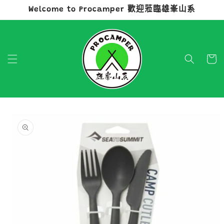
Welcome to Procamper 歡迎蒞臨雄峯山系
跳至內容
購
物
車
略過產品
資訊