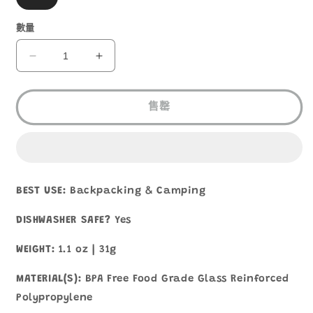
1
類
已
售
數量
罄
或
無
SEA
SEA
法
TO
TO
供
貨
SUMMIT
SUMMIT
CAMP
CAMP
售罄
CUTLERY
CUTLERY
SET
SET
數
數
量
量
減
增
BEST USE:
Backpacking & Camping
少
加
DISHWASHER SAFE?
Yes
WEIGHT:
1.1 oz | 31g
MATERIAL(S):
BPA Free Food Grade Glass Reinforced
Polypropylene