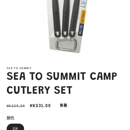
在
互
SEA TO SUMMIT
動
SEA TO SUMMIT CAMP
視
窗
中
CUTLERY SET
開
啟
多
定
售
HK$31.00
HK$39.00
售罄
媒
價
價
體
顏色
檔
案
子
CH