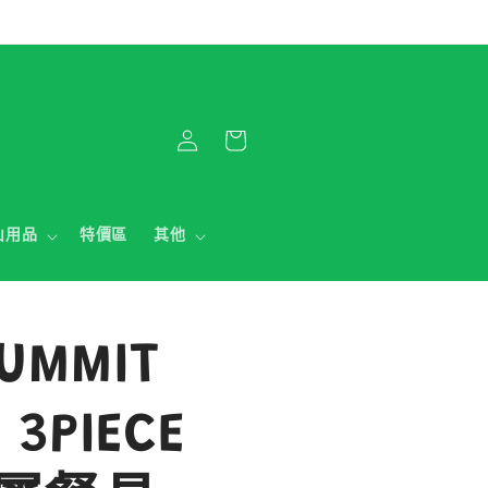
購
登
物
入
車
山用品
特價區
其他
SUMMIT
 3PIECE