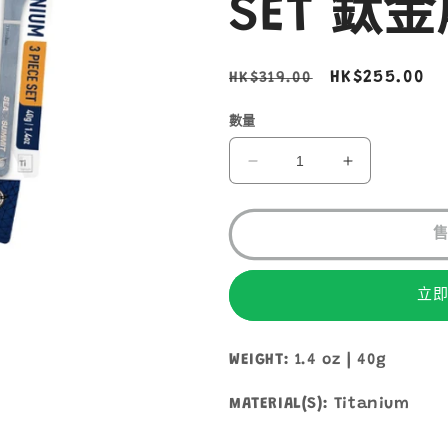
SET 鈦
定
售
HK$255.00
HK$319.00
價
價
數量
SEA
SEA
TO
TO
SUMMIT
SUMMIT
TITANIUM
TITANIUM
3PIECE
3PIECE
SET
SET
立
鈦
鈦
金
金
屬
屬
WEIGHT:
1.4 oz | 40g
餐
餐
具
具
MATERIAL(S):
Titanium
數
數