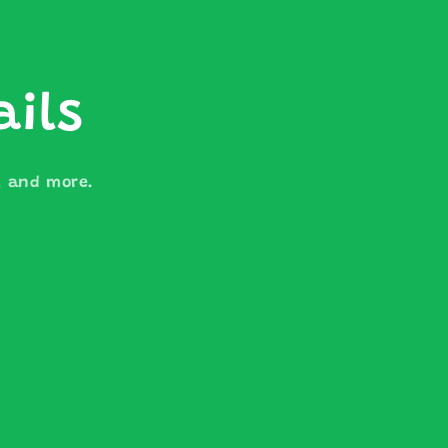
ails
s, and more.