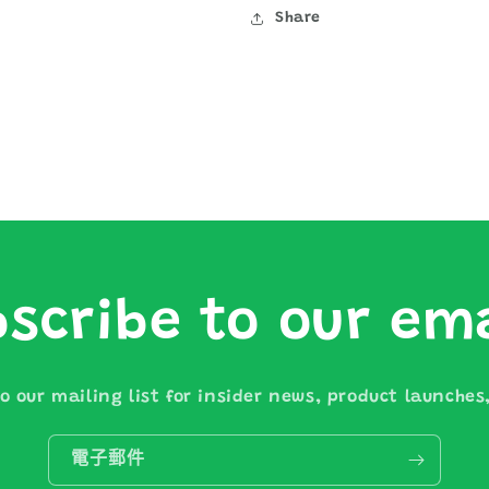
量
量
Share
減
增
少
加
scribe to our em
o our mailing list for insider news, product launche
電子郵件