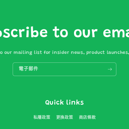
scribe to our em
o our mailing list for insider news, product launche
電子郵件
Quick links
私隱政策
更換政策
商店條款