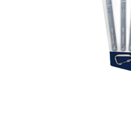
在
互
動
視
窗
中
開
啟
多
媒