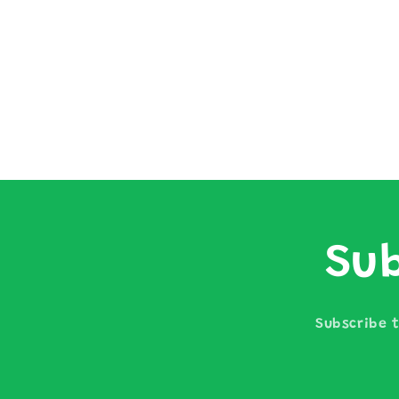
體
檔
案
1
Sub
Subscribe t