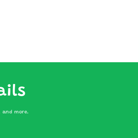
ails
s, and more.