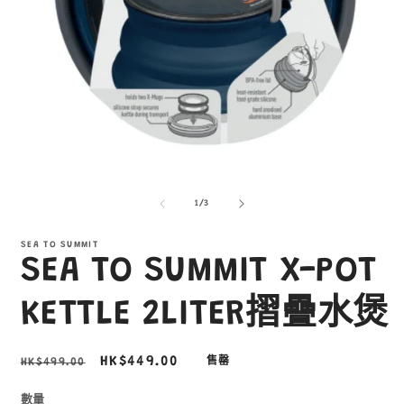
在
互
/
1
/
3
動
視
窗
SEA TO SUMMIT
SEA TO SUMMIT X-POT
中
開
啟
KETTLE 2LITER摺疊水煲
多
媒
體
定
售
HK$449.00
HK$499.00
售罄
檔
價
價
案
1
2
數量