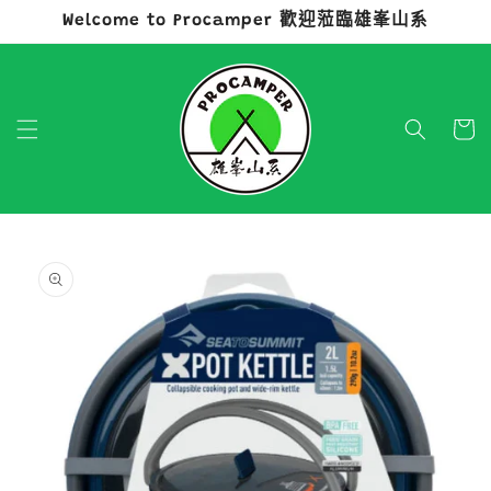
Welcome to Procamper 歡迎蒞臨雄峯山系
跳至內容
購
物
車
略過產品
資訊