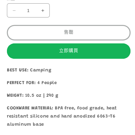
SEA
SEA
TO
TO
SUMMIT
SUMMIT
X-
X-
售罄
POT
POT
KETTLE
KETTLE
2LITER
2LITER
立即購買
摺
摺
疊
疊
BEST USE:
Camping
水
水
煲
煲
PERFECT FOR:
4 People
數
數
WEIGHT:
10.5 oz | 290 g
量
量
減
增
COOKWARE MATERIAL:
BPA free, food grade, heat
少
加
resistant silicone and hard anodized 6063-T6
aluminum base