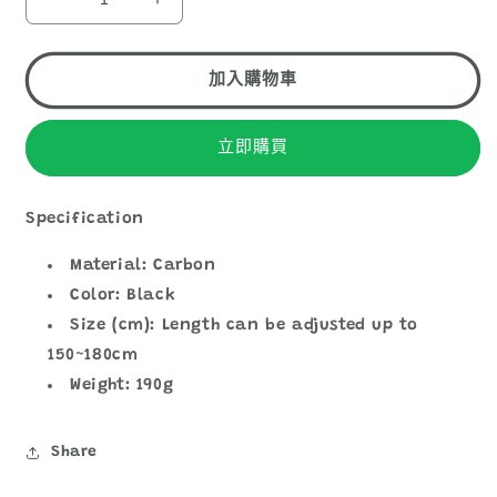
1
SNOWLINE
SNOWLINE
CARBON
CARBON
POLE
POLE
150-
150-
加入購物車
180CM
180CM
數
數
立即購買
量
量
減
增
少
加
Specification
Material: Carbon
Color: Black
Size (cm): Length can be adjusted up to
150~180cm
Weight: 190g
Share