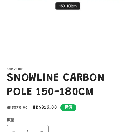
在
互
SNOWLINE
動
SNOWLINE CARBON
視
窗
中
POLE 150-180CM
開
啟
多
定
售
HK$315.00
HK$370.00
特價
媒
價
價
體
數量
檔
案