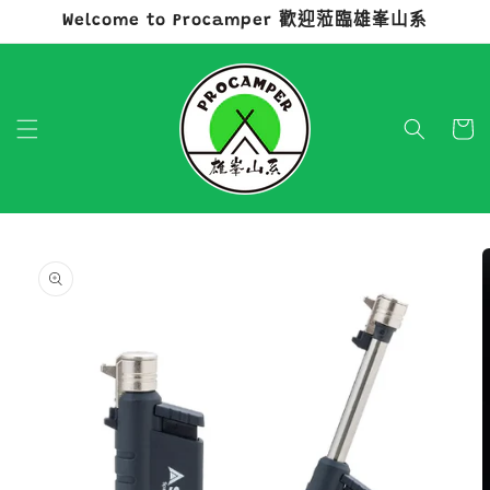
Welcome to Procamper 歡迎蒞臨雄峯山系
跳至內容
購
物
車
略過產品
資訊