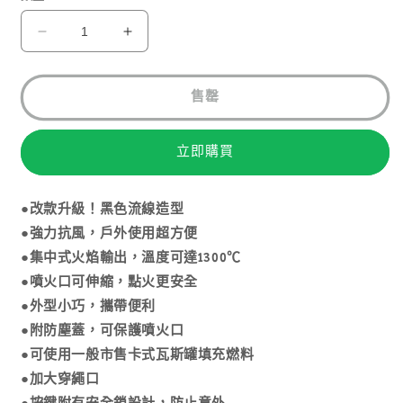
SOTO
SOTO
伸
伸
縮
縮
售罄
防
防
風
風
立即購買
點
點
火
火
器
器
●改款升級！黑色流線造型
ST-
ST-
●強力抗風，戶外使用超方便
487
487
●集中式火焰輸出，溫度可達1300℃
數
數
●噴火口可伸縮，點火更安全
量
量
●外型小巧，攜帶便利
減
增
●附防塵蓋，可保護噴火口
少
加
●可使用一般市售卡式瓦斯罐填充燃料
●加大穿繩口