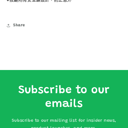
●按鍵附有安全鎖設計，防止意外
Share
Subscribe to our
emails
Subscribe to our mailing list for insider news,