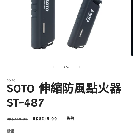
在
互
/
1
/
2
動
視
窗
SOTO
SOTO 伸縮防風點火器
中
開
啟
ST-487
多
媒
體
定
售
HK$215.00
HK$239.00
售罄
檔
價
價
案
1
2
數量