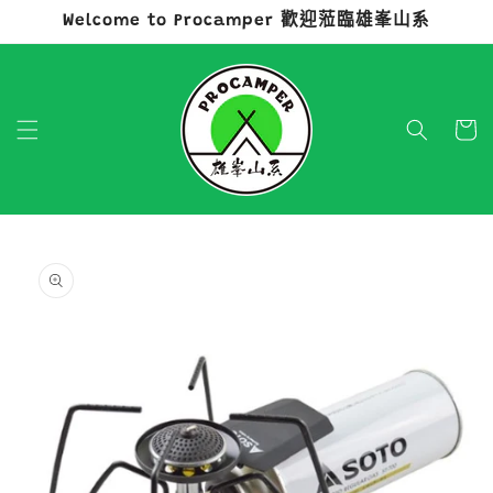
Welcome to Procamper 歡迎蒞臨雄峯山系
跳至內容
購
物
車
略過產品
資訊