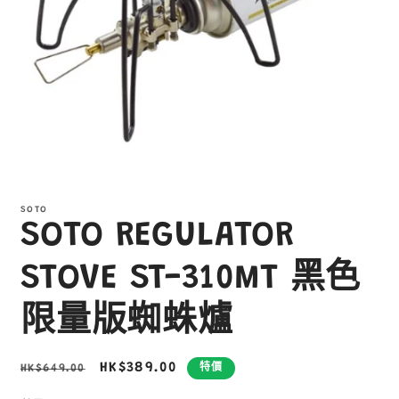
在
互
SOTO
動
SOTO REGULATOR
視
窗
中
STOVE ST-310MT 黑色
開
啟
限量版蜘蛛爐
多
媒
體
定
售
HK$389.00
HK$649.00
特價
檔
案
價
價