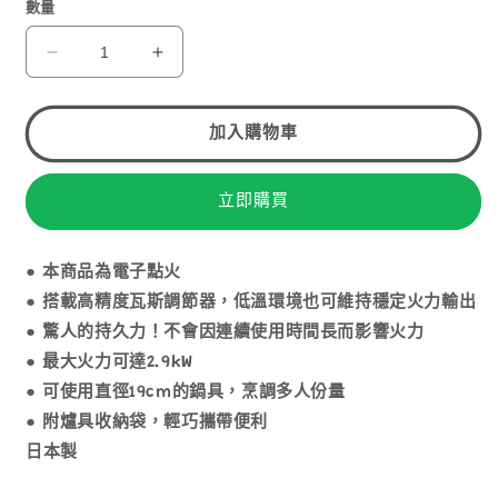
1
數量
SOTO
SOTO
REGULATOR
REGULATOR
STOVE
STOVE
ST-
ST-
加入購物車
310MT
310MT
黑
黑
立即購買
色
色
限
限
量
量
● 本商品為電子點火
版
版
● 搭載高精度瓦斯調節器，低溫環境也可維持穩定火力輸出
蜘
蜘
● 驚人的持久力！不會因連續使用時間長而影響火力
蛛
蛛
● 最大火力可達2.9kW
爐
爐
● 可使用直徑19cm的鍋具，烹調多人份量
數
數
● 附爐具收納袋，輕巧攜帶便利
量
量
日本製
減
增