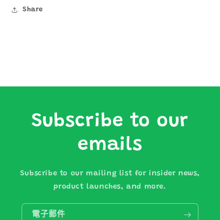
少
加
Share
Subscribe to our
emails
Subscribe to our mailing list for insider news,
product launches, and more.
電子郵件