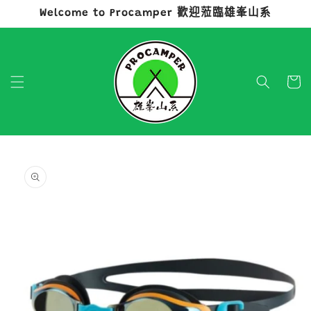
Welcome to Procamper 歡迎蒞臨雄峯山系
跳至內容
購
物
車
略過產品
資訊