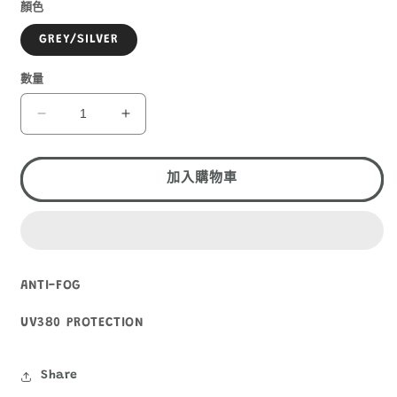
1
顏色
GREY/SILVER
數量
SPEEDO
SPEEDO
JUNIOR
JUNIOR
MARINER
MARINER
SUPREME
SUPREME
加入購物車
MIRROR
MIRROR
數
數
量
量
減
增
ANTI-FOG
少
加
UV380 PROTECTION
Share