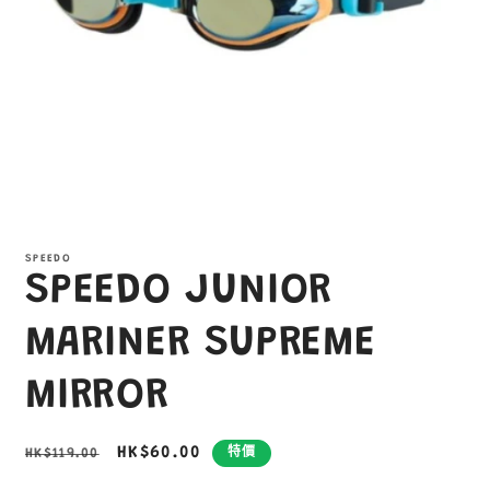
在
互
SPEEDO
動
SPEEDO JUNIOR
視
窗
中
MARINER SUPREME
開
啟
MIRROR
多
媒
體
定
售
HK$60.00
HK$119.00
特價
檔
案
價
價