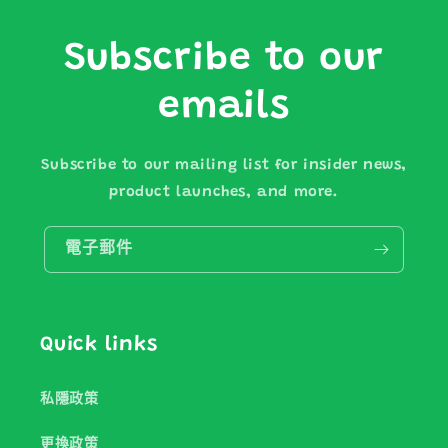
Subscribe to our
emails
Subscribe to our mailing list for insider news,
product launches, and more.
電子郵件
Quick links
私隱政策
更換政策