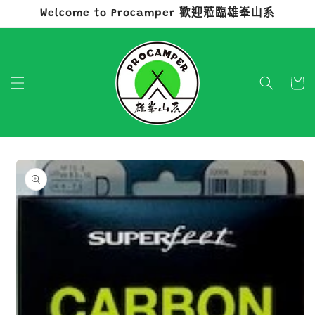
Welcome to Procamper 歡迎蒞臨雄峯山系
跳至內容
購
物
車
略過產品
資訊