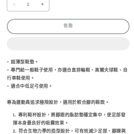
無
無
無
無
SUPERFEET
SUPERFEET
法
法
法
法
CARBON
CARBON
供
供
供
供
貨
貨
貨
貨
數
數
售罄
量
量
減
增
少
加
- 超薄型鞋墊。
- 專門給一般鞋子使用，亦適合直排輪鞋、高爾夫球鞋、自
行車鞋使用。
- 適合中低足弓使用。
專為運動員追求極限設計，適用於較合腳的鞋款。
專利鞋杯設計，將腳跟的脂肪墊穩定集中，使足部發
揮本身最良好的吸震效果。
符合生物力學的造型設計，可有效減少足部、腳踝與