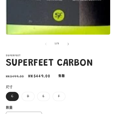
在
互
/
1
/
5
動
視
窗
SUPERFEET
SUPERFEET CARBON
中
開
啟
多
定
售
HK$449.00
HK$499.00
售罄
媒
價
價
體
尺寸
檔
案
子
子
子
子
C
D
E
F
1
類
類
類
類
已
已
已
已
售
售
售
售
數量
罄
罄
罄
罄
或
或
或
或