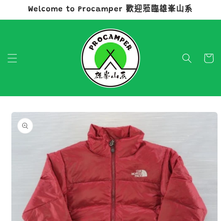
Welcome to Procamper 歡迎蒞臨雄峯山系
跳至內容
購
物
車
略過產品
資訊