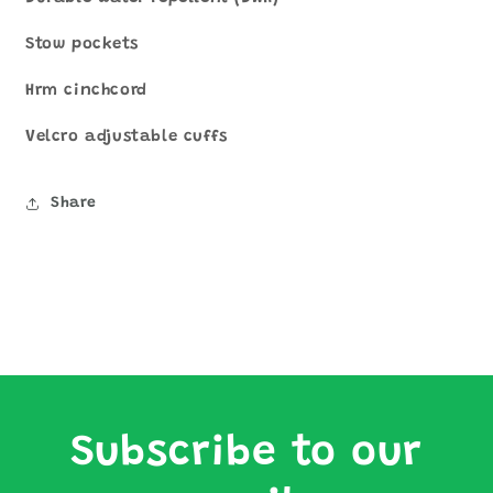
絨
絨
Stow pockets
外
外
套
套
Hrm cinchcord
數
數
量
量
Velcro adjustable cuffs
減
增
少
加
Share
Subscribe to our