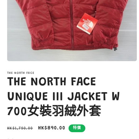
在
互
THE NORTH FACE
動
THE NORTH FACE
視
窗
中
UNIQUE III JACKET W
開
啟
700女裝羽絨外套
多
媒
體
定
售
HK$890.00
HK$1,750.00
特價
檔
案
價
價