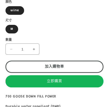
1
顏色
wine
尺寸
M
數量
THE
THE
NORTH
NORTH
FACE
FACE
UNIQUE
UNIQUE
加入購物車
III
III
JACKET
JACKET
W
W
立即購買
700
700
女
女
700 GOOSE DOWN FILL POWER
裝
裝
羽
羽
Durable water repellent (DWR)