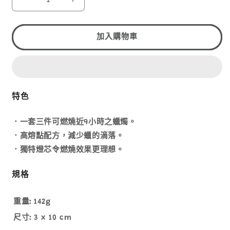
1
UCO
UCO
9-
9-
HOUR
HOUR
CANDLES
CANDLES
加入購物車
3PACK
3PACK
數
數
量
量
減
增
特色
少
加
．一套三件可燃燒近9小時之蠟燭。
．高熔點配方，減少蠟的滴落。
．獨特燈芯令燃燒效果更理想。
規格
重量:
142g
尺寸:
3 x 10 cm