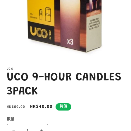
在
互
UCO
動
UCO 9-HOUR CANDLES
視
窗
中
3PACK
開
啟
多
定
售
HK$40.00
HK$50.00
特價
媒
價
價
體
數量
檔
案