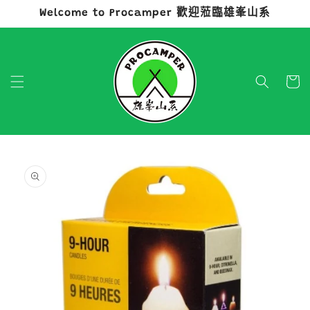
Welcome to Procamper 歡迎蒞臨雄峯山系
跳至內容
購
物
車
略過產品
資訊