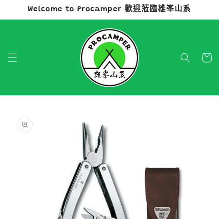
Welcome to Procamper 歡迎蒞臨雄峯山系
跳至內容
購
物
車
略過產品
資訊