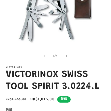
在
互
/
1
/
4
動
視
窗
VICTORINOX
VICTORINOX SWISS
中
開
啟
TOOL SPIRIT 3.0224.L
多
媒
體
定
售
HK$1,015.00
HK$1,450.00
特價
檔
價
價
案
1
2
數量