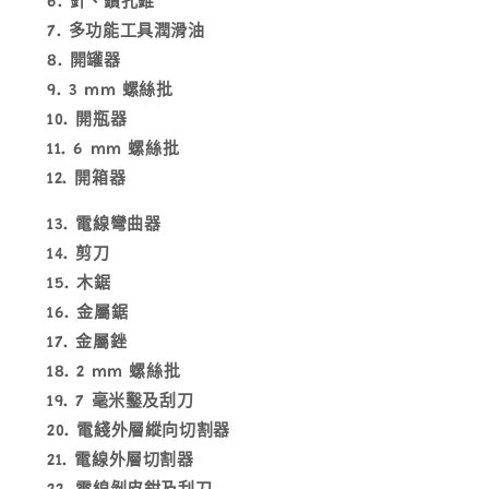
針、鑽孔錐
多功能工具潤滑油
開罐器
3 mm 螺絲批
開瓶器
6 mm 螺絲批
開箱器
電線彎曲器
剪刀
木鋸
金屬鋸
金屬銼
2 mm 螺絲批
7 毫米鑿及刮刀
電綫外層縱向切割器
電線外層切割器