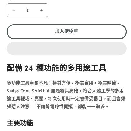
VICTORINOX
VICTORINOX
SWISS
SWISS
TOOL
TOOL
SPIRIT
SPIRIT
加入購物車
3.0224.L
3.0224.L
數
數
量
量
減
增
少
加
配備 24 種功能的多用途工具
多功能工具卓爾不凡：極其方便，極其實用，極其精簡。
Swiss Tool Spirit X 更是極其高雅，符合人體工學的多用
途工具輕巧、亮麗，每次使用時一定會備受矚目，而且會頻
頻惹人注意──不論剪電線或開瓶，都能一一辦妥。
主要功能