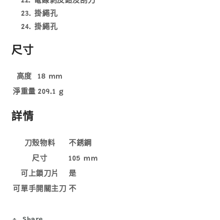
電線剝皮鉗及刮刀
掛繩孔
掛繩孔
尺寸
高度
18 mm
淨重量
209.1 g
詳情
刀殼物料
不銹鋼
尺寸
105 mm
可上鎖刀片
是
可單手開關主刀
不